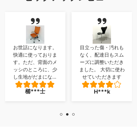
お世話になります。
目立った傷・汚れも
快適に使っておりま
なく、配達日もスム
す。ただ、背面のメ
ーズに調整いただき
ッシのところに、少
ました。 大切に使わ
し生地がだまになっ
せていただきます
ているところがあ
櫛***士
H***k
り、少し残念でした
が、とくに 座り心
地に問題は、ありま
せん。