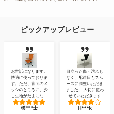
ピックアップレビュー
目立った傷・汚れも
実物は想像以上のモ
なく、配達日もスム
ノでした、座面が写
ーズに調整いただき
真では気が付かなか
ました。 大切に使わ
った木ではなく柔軟
せていただきます
性のある革製品とい
うのもよかった、唯
大***郎
H***k
一足がフローリング