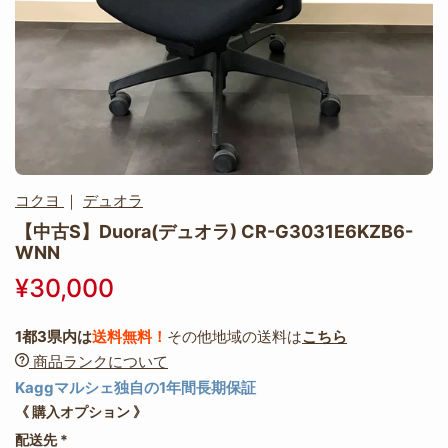
コクヨ
｜
デュオラ
【中古S】Duora(デュオラ) CR-G3031E6KZB6-
WNN
¥30,000
1都3県内は
送料無料！
その他地域の送料は
こちら
商品ランクについて
Kaggマルシェ独自の1年間長期保証
《 購入オプション 》
配送先
*