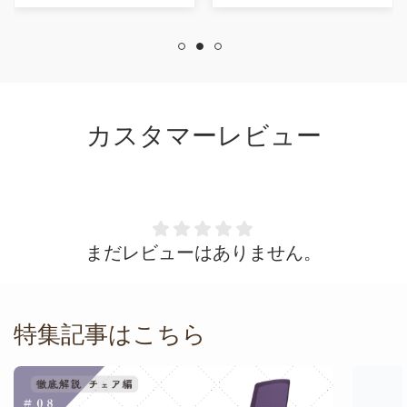
を傷つけそうなので
同色の目立たないカ
バーを買いました
が、印象を損ねるよ
うなことではありま
せん、安くいい品を
カスタマーレビュー
配送無料！最高でし
た。写真が下手で申
し訳ありません。
まだレビューはありません。
特集記事はこちら