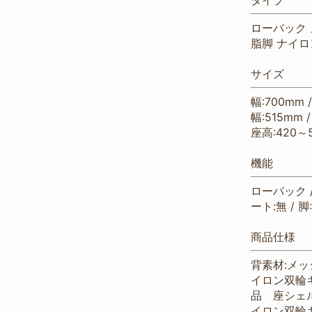
タイプ
ローバック 
脂脚 ナイ
サイズ
幅:700mm 
幅:515mm 
座高:420～5
機能
ローバック /
ート:無 / 脚
商品仕様
背素材:メッシ
イロン双輪
品 座シェ
イロン双輪