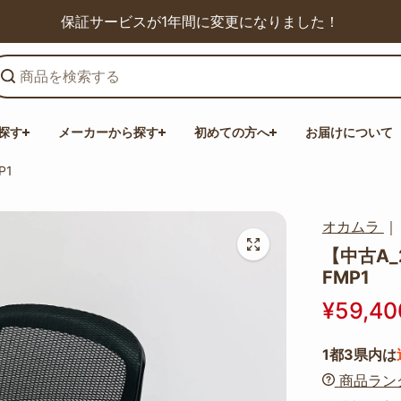
保証サービスが1年間に変更になりました！
探す
メーカーから探す
初めての方へ
お届けについて
P1
オカムラ
【中古A_2
FMP1
¥59,40
1都3県内は
商品ラン