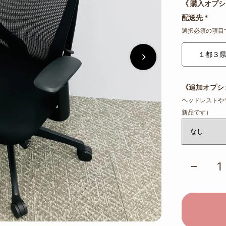
《 購入オプシ
配送先
*
選択必須の項目
１都３
《追加オプシ
ヘッドレストや
新品です）