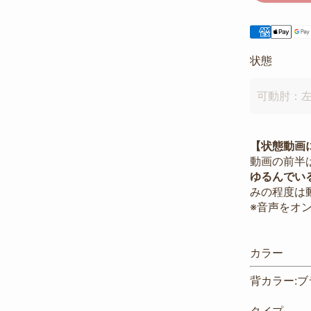
状態
可動肘：
【状態動画
動画の前半
ゆるんでい
みの程度は
※音声をオ
カラー
背カラー:ブ