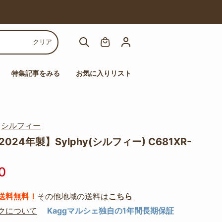
【人気チェア多数！】高機能チェアセール
クリア
特集記事をみる
お気に入りリスト
｜
シルフィー
024年製】Sylphy(シルフィー) C681XR-
0
送料無料！
その他地域の送料は
こちら
クについて
Kaggマルシェ独自の1年間長期保証