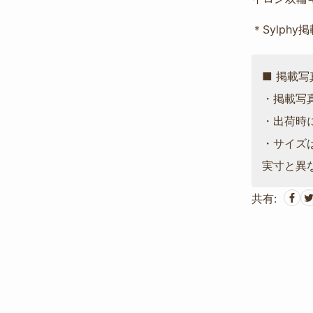
＊Sylphy
■ 掲載
・掲載写
・出荷時
・サイズ
実寸と異
共有: