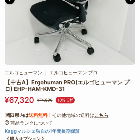
エルゴヒューマン
｜
エルゴヒューマン プロ
【中古A】Ergohuman PRO(エルゴヒューマン プ
ロ) EHP-HAM-KMD-31
¥67,320
10% Off
¥74,800
1都3県内は
送料無料！
その他地域の送料は
こちら
商品ランクについて
Kaggマルシェ独自の1年間長期保証
《 購入オプション 》