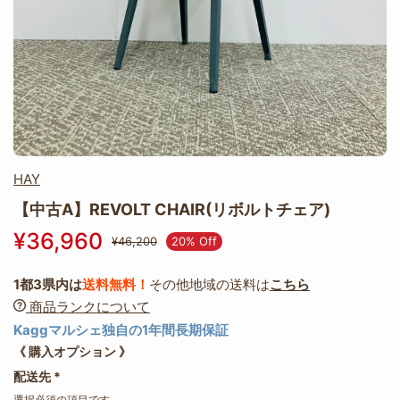
HAY
【中古A】REVOLT CHAIR(リボルトチェア)
¥36,960
20% Off
¥46,200
1都3県内は
送料無料！
その他地域の送料は
こちら
商品ランクについて
Kaggマルシェ独自の1年間長期保証
《 購入オプション 》
配送先
*
選択必須の項目です。