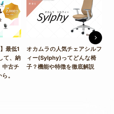
】最低1
オカムラの人気チェアシルフ
ハ
して、納
ィー(Sylphy)ってどんな椅
C
。中古チ
子？機能や特徴を徹底解説
選
から。
秘