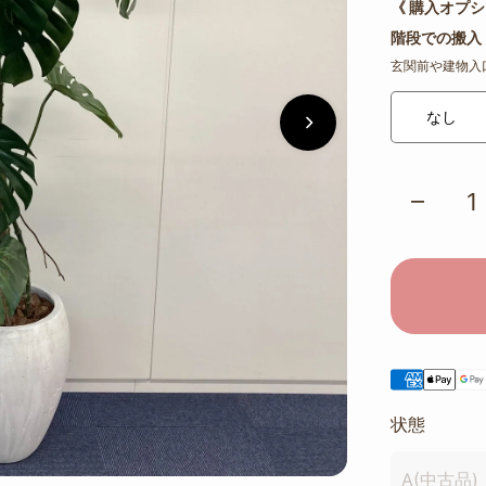
《 購入オプシ
階段での搬入
玄関前や建物入
なし
状態
A(中古品