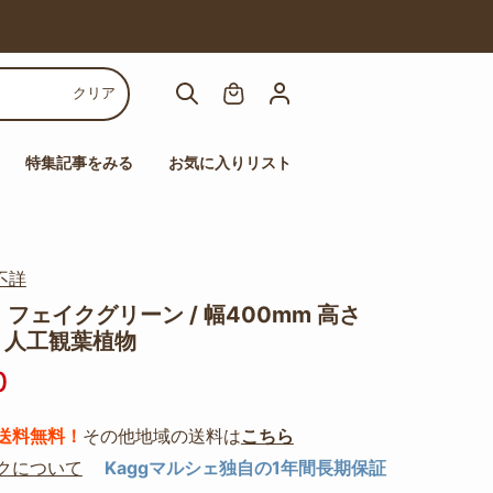
【人気チェア多数！】高機能チェアセール
クリア
特集記事をみる
お気に入りリスト
不詳
フェイクグリーン / 幅400mm 高さ
m 人工観葉植物
0
送料無料！
その他地域の送料は
こちら
クについて
Kaggマルシェ独自の1年間長期保証