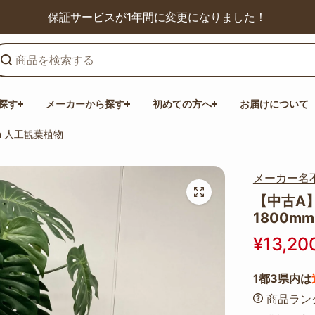
保証サービスが1年間に変更になりました！
探す
メーカーから探す
初めての方へ
お届けについて
m 人工観葉植物
メーカー名
【中古A】
1800m
¥13,20
1都3県内は
商品ラン