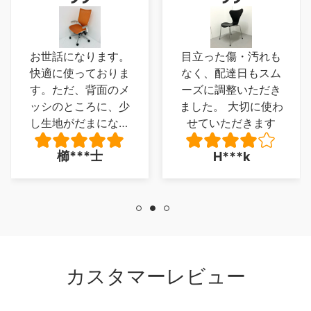
お世話になります。
目立った傷・汚れも
快適に使っておりま
なく、配達日もスム
す。ただ、背面のメ
ーズに調整いただき
ッシのところに、少
ました。 大切に使わ
し生地がだまになっ
せていただきます
ているところがあ
櫛***士
H***k
り、少し残念でした
が、とくに 座り心
地に問題は、ありま
せん。
カスタマーレビュー