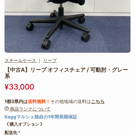
スチールケース
｜
リープ
【中古A】リープ オフィスチェア / 可動肘・グレー
系
¥33,000
1都3県内は
送料無料！
その他地域の送料は
こちら
商品ランクについて
Kaggマルシェ独自の1年間長期保証
《 購入オプション 》
配送先
*