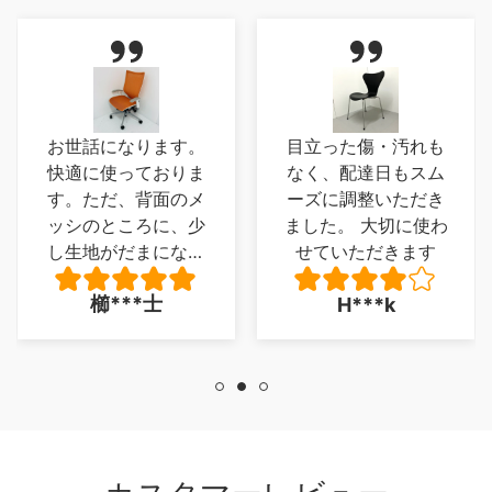
お世話になります。
目立った傷・汚れも
快適に使っておりま
なく、配達日もスム
す。ただ、背面のメ
ーズに調整いただき
ッシのところに、少
ました。 大切に使わ
し生地がだまになっ
せていただきます
ているところがあ
櫛***士
H***k
り、少し残念でした
が、とくに 座り心
地に問題は、ありま
せん。