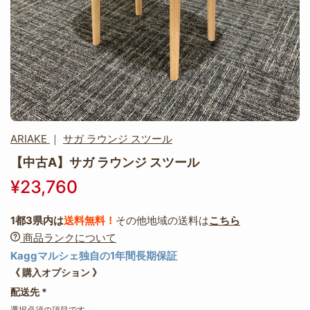
ARIAKE
｜
サガ ラウンジ スツール
【中古A】サガ ラウンジ スツール
¥23,760
1都3県内は
送料無料！
その他地域の送料は
こちら
商品ランクについて
Kaggマルシェ独自の1年間長期保証
《 購入オプション 》
配送先
*
選択必須の項目です。