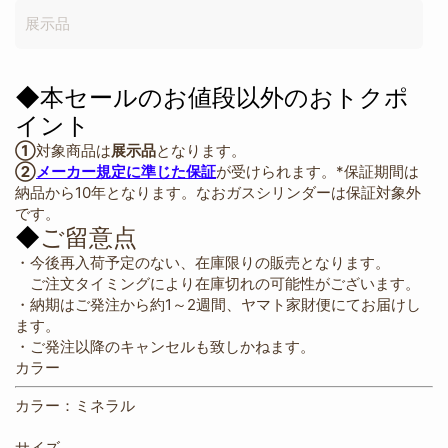
展示品
◆
本セールのお値段以外のおトクポ
イント
①
対象商品は
展示品
となります。
②
メーカー規定に準じた保証
が受けられます。*保証期間は
納品から10年となります。なおガスシリンダーは保証対象外
です。
◆
ご留意点
・今後再入荷予定のない、在庫限りの販売となります。
ご注文タイミングにより在庫切れの可能性がございます。
・納期はご発注から約1～2週間、ヤマト家財便にてお届けし
ます。
・ご発注以降のキャンセルも致しかねます。
カラー
カラー：ミネラル
サイズ