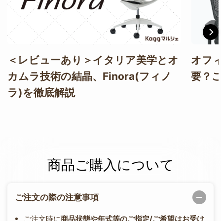
＜レビューあり＞イタリア美学とオ
オフ
カムラ技術の結晶、Finora(フィノ
要？
ラ)を徹底解説
商品ご購入について
ご注文の際の注意事項
ご注文時に
商品状態や年式等のご指定/ご希望はお受け