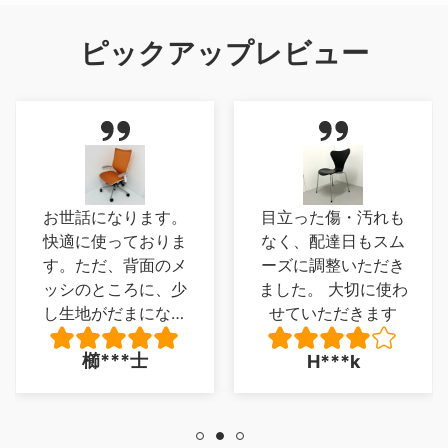
ピックアップレビュー
お世話になります。
目立った傷・汚れも
快適に使っておりま
なく、配達日もスム
す。ただ、背面のメ
ーズに調整いただき
ッシのところに、少
ました。 大切に使わ
し生地がだまになっ
せていただきます
ているところがあ
櫛***士
H***k
り、少し残念でした
が、とくに 座り心
地に問題は、ありま
せん。