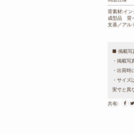
背素材:イン
成型品 背
支基／アル
■ 掲載
・掲載写
・出荷時
・サイズ
実寸と異
共有: