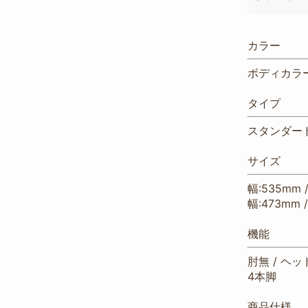
カラー
ボディカラー
タイプ
スタンダー
サイズ
幅:535mm 
幅:473mm 
機能
肘無 / ヘッ
4本脚
商品仕様