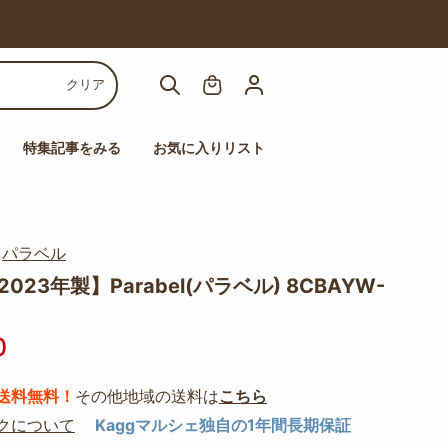
【人気チェア多数！】高機能チェアセール
クリア
特集記事をみる
お気に入りリスト
｜
パラベル
023年製】Parabel(パラベル) 8CBAYW-
0
送料無料！
その他地域の送料は
こちら
クについて
Kaggマルシェ独自の1年間長期保証