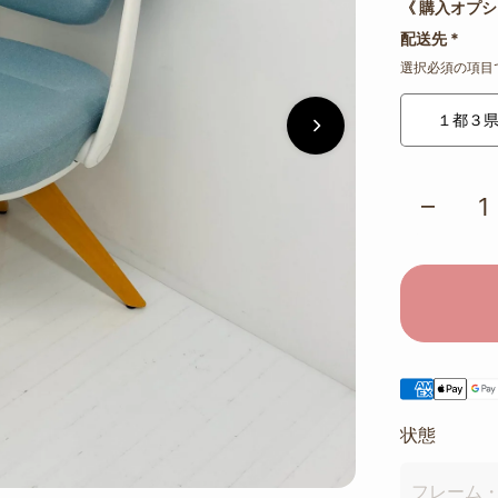
《 購入オプシ
配送先
*
選択必須の項目
１都３
状態
フレーム