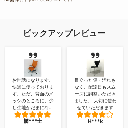
ピックアップレビュー
目立った傷・汚れも
実物は想像以上のモ
なく、配達日もスム
ノでした、座面が写
ーズに調整いただき
真では気が付かなか
ました。 大切に使わ
った木ではなく柔軟
せていただきます
性のある革製品とい
うのもよかった、唯
大***郎
H***k
一足がフローリング