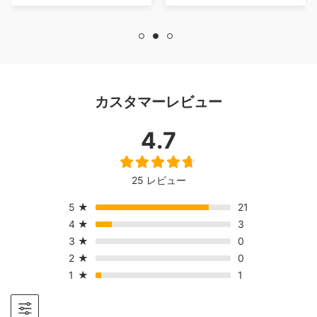
を傷つけそうなので
同色の目立たないカ
バーを買いました
が、印象を損ねるよ
うなことではありま
せん、安くいい品を
カスタマーレビュー
配送無料！最高でし
た。写真が下手で申
4.7
し訳ありません。
25 レビュー
5
★
21
4
★
3
3
★
0
2
★
0
1
★
1