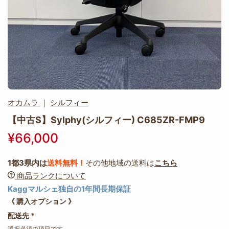
オカムラ
｜
シルフィー
【中古S】Sylphy(シルフィー) C685ZR-FMP9
¥66,000
1都3県内は
送料無料！
その他地域の送料は
こちら
商品ランクについて
Kaggマルシェ独自の1年間長期保証
《 購入オプション 》
配送先
*
選択必須の項目です。