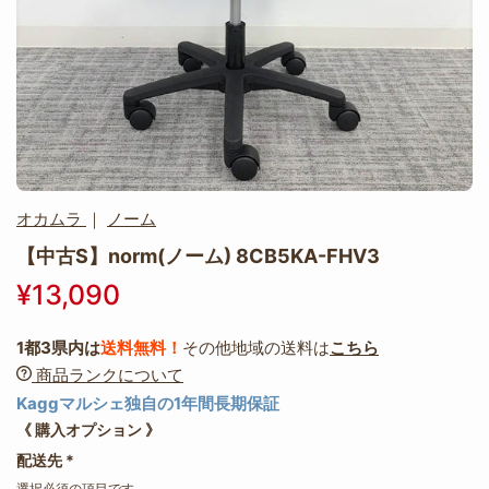
オカムラ
｜
ノーム
【中古S】norm(ノーム) 8CB5KA-FHV3
¥13,090
1都3県内は
送料無料！
その他地域の送料は
こちら
商品ランクについて
Kaggマルシェ独自の1年間長期保証
《 購入オプション 》
配送先
*
選択必須の項目です。