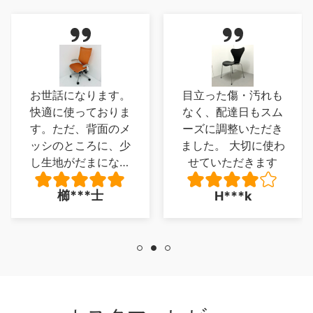
お世話になります。
目立った傷・汚れも
快適に使っておりま
なく、配達日もスム
す。ただ、背面のメ
ーズに調整いただき
ッシのところに、少
ました。 大切に使わ
し生地がだまになっ
せていただきます
ているところがあ
櫛***士
H***k
り、少し残念でした
が、とくに 座り心
地に問題は、ありま
せん。