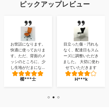
ピックアップレビュー
お世話になります。
目立った傷・汚れも
快適に使っておりま
なく、配達日もスム
す。ただ、背面のメ
ーズに調整いただき
ッシのところに、少
ました。 大切に使わ
し生地がだまになっ
せていただきます
ているところがあ
櫛***士
H***k
り、少し残念でした
が、とくに 座り心
地に問題は、ありま
せん。