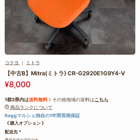
コクヨ
｜
ミトラ
【中古B】Mitra(ミトラ) CR-G2920E1G9Y4-V
¥8,000
1都3県内は
送料無料！
その他地域の送料は
こちら
商品ランクについて
Kaggマルシェ独自の1年間長期保証
《 購入オプション 》
配送先
*
選択必須の項目です。