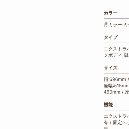
カラー
背カラー:ミ
タイプ
エクストラ
クボディ 
サイズ
幅:696mm 
座幅:515mm
460mm / 
機能
エクストラハ
有 / 固定ヘ
脚