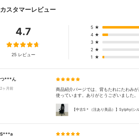
カスタマーレビュー
5
★
4.7
4
★
3
★
2
★
25 レビュー
1
★
つ***ん
2ヶ月前
商品紹介パージでは、背もたれにたわみが
使っています。ありがとうございました。
【中古S＊（注あり美品）】Sylphy(シルフ
S***a