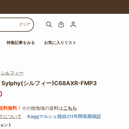
【人気チェア多数！】高機能チェアセール
クリア
特集記事をみる
お気に入りリスト
｜
シルフィー
ylphy(シルフィー)C68AXR-FMP3
0
送料無料！
その他地域の送料は
こちら
クについて
Kaggマルシェ独自の1年間長期保証
ョン 》