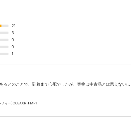
21
3
0
0
1
あるとのことで、到着まで心配でしたが、実物は中古品とは思えないほ
ィー)C68AXR-FMP1