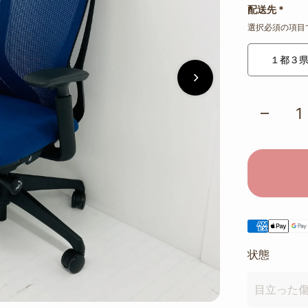
配送先
*
選択必須の項目
１都３
状態
目立った