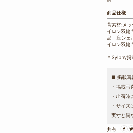
商品仕様
背素材:メッシ
イロン双輪
品 座シェ
イロン双輪
＊Sylphy
■ 掲載
・掲載写
・出荷時
・サイズ
実寸と異
共有: