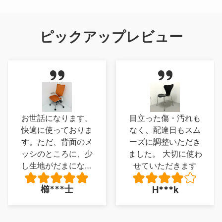
ピックアップレビュー
目立った傷・汚れも
実物は想像以上のモ
なく、配達日もスム
ノでした、座面が写
ーズに調整いただき
真では気が付かなか
ました。 大切に使わ
った木ではなく柔軟
せていただきます
性のある革製品とい
うのもよかった、唯
大***郎
H***k
一足がフローリング
を傷つけそうなので
同色の目立たないカ