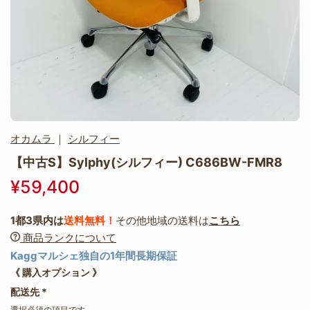
オカムラ
｜
シルフィー
【中古S】Sylphy(シルフィー) C686BW-FMR8
¥59,400
1都3県内は
送料無料！
その他地域の送料は
こちら
商品ランクについて
Kaggマルシェ独自の1年間長期保証
《 購入オプション 》
配送先
*
選択必須の項目です。