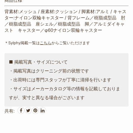
商品仕様
背素材:メッシュ / 座素材:クッション / 脚素材:アルミ / キャス
ター:ナイロン双輪キャスター / 背フレーム／樹脂成型品 肘
／樹脂成型品 座シェル／樹脂成型品 脚／アルミダイキャ
スト キャスター／φ60ナイロン双輪キャスター
＊Sylphy掲載一覧は
こちら
からご覧いただけます
■ 掲載写真・サイズについて
・掲載写真はクリーニング前の状態です
・出荷時には専門スタッフが丁寧に清掃を行います
・サイズはメーカーカタログ等の情報を記載しておりま
すが、実寸と異なる場合がございます
共有: