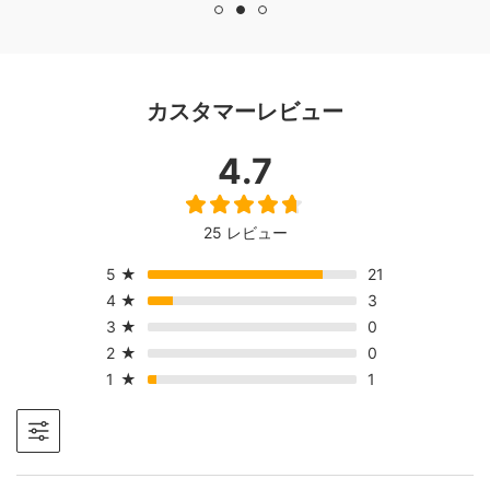
バーを買いました
が、印象を損ねるよ
うなことではありま
せん、安くいい品を
カスタマーレビュー
配送無料！最高でし
た。写真が下手で申
4.7
し訳ありません。
25 レビュー
5
★
21
4
★
3
3
★
0
2
★
0
1
★
1