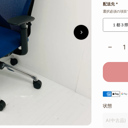
配送先
*
選択必須の項目
１都３
状態
A(中古品