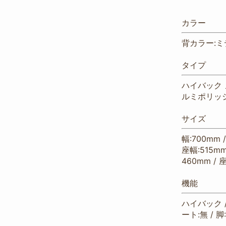
カラー
背カラー:
タイプ
ハイバック 
ルミポリッ
サイズ
幅:700mm 
座幅:515mm
460mm / 
機能
ハイバック /
ート:無 / 脚