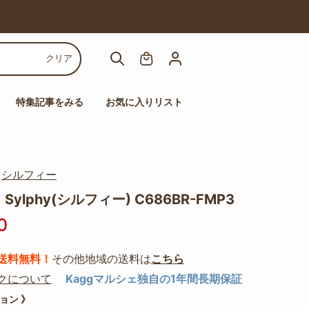
【人気チェア多数！】高機能チェアセール
クリア
特集記事をみる
お気に入りリスト
｜
シルフィー
ylphy(シルフィー) C686BR-FMP3
0
送料無料！
その他地域の送料は
こちら
クについて
Kaggマルシェ独自の1年間長期保証
ョン 》