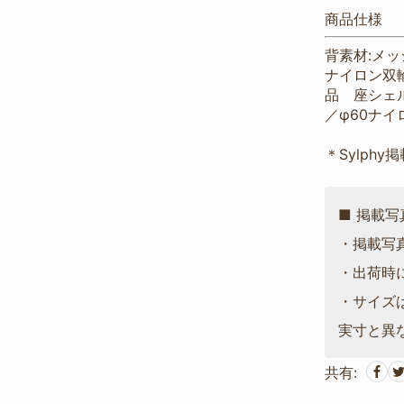
商品仕様
背素材:メッシ
ナイロン双
品 座シェ
／φ60ナ
＊Sylphy
■ 掲載
・掲載写
・出荷時
・サイズ
実寸と異
共有: