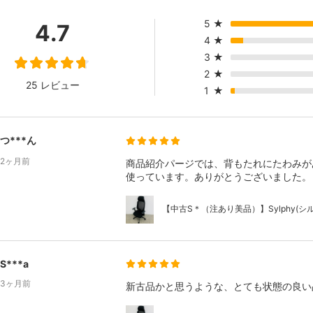
5
★
4.7
4
★
3
★
2
★
25 レビュー
1
★
つ***ん
2ヶ月前
商品紹介パージでは、背もたれにたわみが
使っています。ありがとうございました。
【中古S＊（注あり美品）】Sylphy(シルフ
S***a
3ヶ月前
新古品かと思うような、とても状態の良い