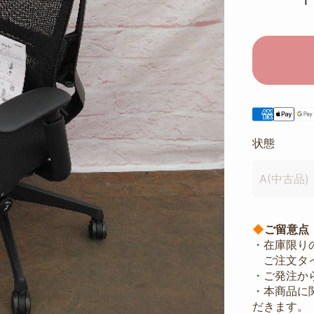
状態
A(中古品)
◆
ご留意点
・在庫限り
ご注文タイ
・ご発注か
・本商品に
だきます。