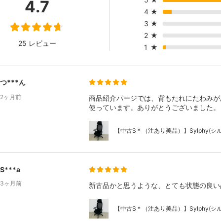
4.7
4
★
3
★
2
★
25 レビュー
1
★
つ***ん
2ヶ月前
商品紹介パージでは、背もたれにたわみが
使っています。ありがとうございました。
【中古S＊（注あり美品）】Sylphy(シルフ
S***a
3ヶ月前
新古品かと思うような、とても状態の良い
【中古S＊（注あり美品）】Sylphy(シルフ