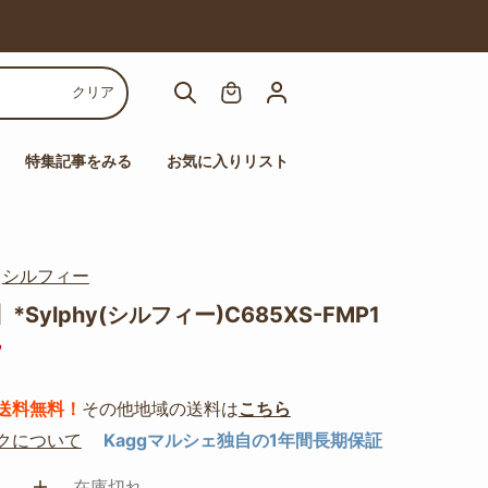
【人気チェア多数！】高機能チェアセール
クリア
特集記事をみる
お気に入りリスト
｜
シルフィー
Sylphy(シルフィー)C685XS-FMP1
7
送料無料！
その他地域の送料は
こちら
クについて
Kaggマルシェ独自の1年間長期保証
在庫切れ