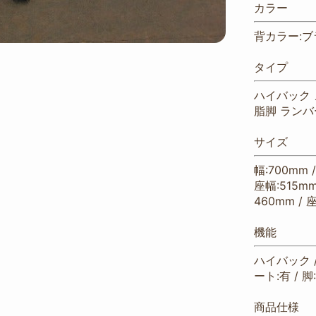
カラー
背カラー:ブ
タイプ
ハイバック 
脂脚 ラン
サイズ
幅:700mm 
座幅:515mm
460mm / 
機能
ハイバック /
ート:有 / 脚
商品仕様