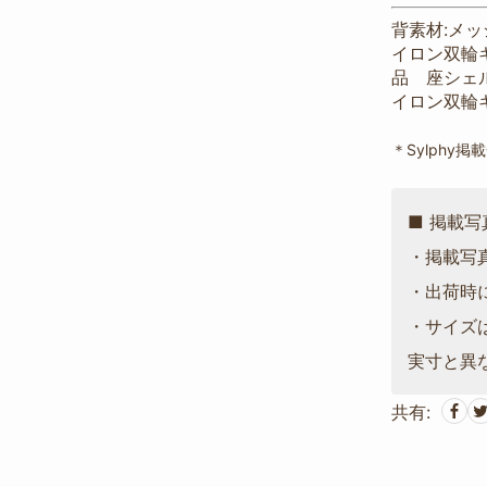
背素材:メッシ
イロン双輪
品 座シェ
イロン双輪
＊Sylphy掲
■ 掲載
・掲載写
・出荷時
・サイズ
実寸と異
共有: