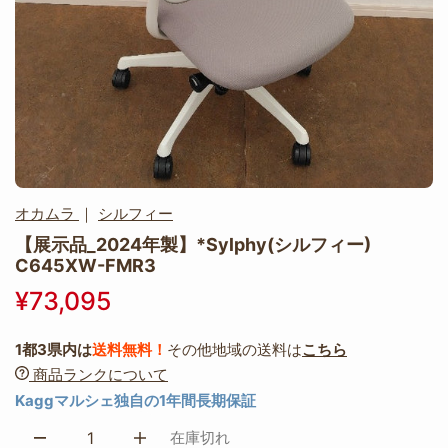
オカムラ
｜
シルフィー
【展示品_2024年製】*Sylphy(シルフィー)
C645XW-FMR3
¥73,095
1都3県内は
送料無料！
その他地域の送料は
こちら
商品ランクについて
Kaggマルシェ独自の1年間長期保証
在庫切れ