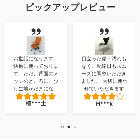
ピックアップレビュー
お世話になります。
目立った傷・汚れも
快適に使っておりま
なく、配達日もスム
す。ただ、背面のメ
ーズに調整いただき
ッシのところに、少
ました。 大切に使わ
し生地がだまになっ
せていただきます
ているところがあ
櫛***士
H***k
り、少し残念でした
が、とくに 座り心
地に問題は、ありま
せん。