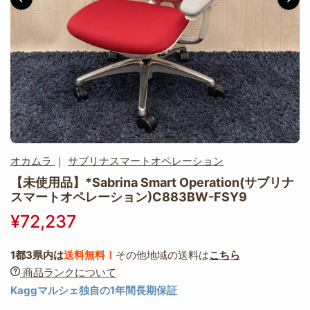
オカムラ
｜
サブリナスマートオペレーション
【未使用品】*Sabrina Smart Operation(サブリナ
スマートオペレーション)C883BW-FSY9
¥72,237
1都3県内は
送料無料！
その他地域の送料は
こちら
商品ランクについて
Kaggマルシェ独自の1年間長期保証