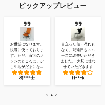
ピックアップレビュー
お世話になります。
目立った傷・汚れも
快適に使っておりま
なく、配達日もスム
す。ただ、背面のメ
ーズに調整いただき
ッシのところに、少
ました。 大切に使わ
し生地がだまになっ
せていただきます
ているところがあ
櫛***士
H***k
り、少し残念でした
が、とくに 座り心
地に問題は、ありま
せん。