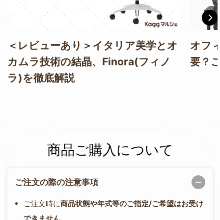
＜レビューあり＞イタリア美学とオ
オフ
カムラ技術の結晶、Finora(フィノ
要？
ラ)を徹底解説
商品ご購入について
ご注文の際の注意事項
ご注文時に
商品状態や年式等のご指定/ご希望はお受け
できません。