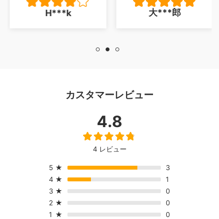
うのもよかった、唯
大***郎
H***k
一足がフローリング
を傷つけそうなので
同色の目立たないカ
バーを買いました
が、印象を損ねるよ
うなことではありま
せん、安くいい品を
カスタマーレビュー
配送無料！最高でし
た。写真が下手で申
4.8
し訳ありません。
4 レビュー
5
★
3
4
★
1
3
★
0
2
★
0
1
★
0