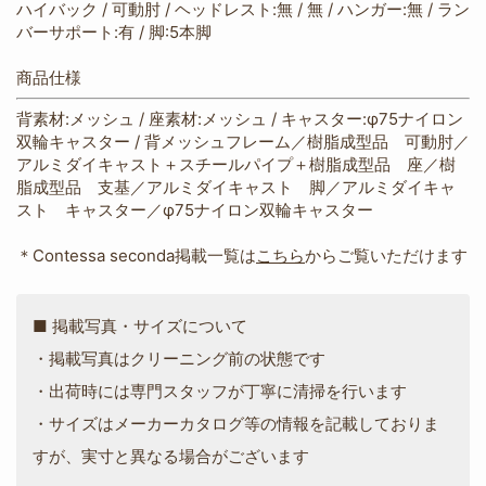
ハイバック / 可動肘 / ヘッドレスト:無 / 無 / ハンガー:無 / ラン
バーサポート:有 / 脚:5本脚
商品仕様
背素材:メッシュ / 座素材:メッシュ / キャスター:φ75ナイロン
双輪キャスター / 背メッシュフレーム／樹脂成型品 可動肘／
アルミダイキャスト＋スチールパイプ＋樹脂成型品 座／樹
脂成型品 支基／アルミダイキャスト 脚／アルミダイキャ
スト キャスター／φ75ナイロン双輪キャスター
＊Contessa seconda掲載一覧は
こちら
からご覧いただけます
■ 掲載写真・サイズについて
・掲載写真はクリーニング前の状態です
・出荷時には専門スタッフが丁寧に清掃を行います
・サイズはメーカーカタログ等の情報を記載しておりま
すが、実寸と異なる場合がございます