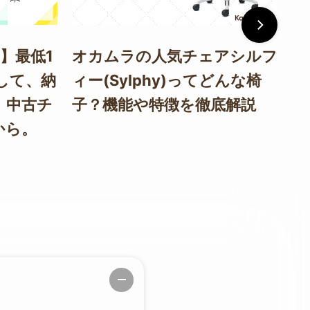
】最低1
オカムラの人気チェアシルフ
ハ
して、納
ィー(Sylphy)ってどんな椅
C
。中古チ
子？機能や特徴を徹底解説
選
から。
秘