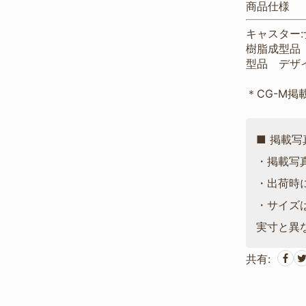
商品仕様
キャスター:
樹脂成型品
型品 デザ
＊CG-M掲
■ 掲載
・掲載写
・出荷時
・サイズ
実寸と異
共有: