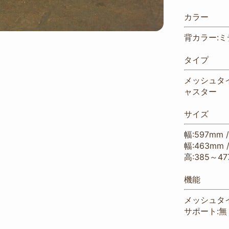
カラー
背カラー:ミ
タイプ
メッシュタ
ャスター
サイズ
幅:597mm 
幅:463mm 
高:385～47
機能
メッシュタイプ
サポート:無