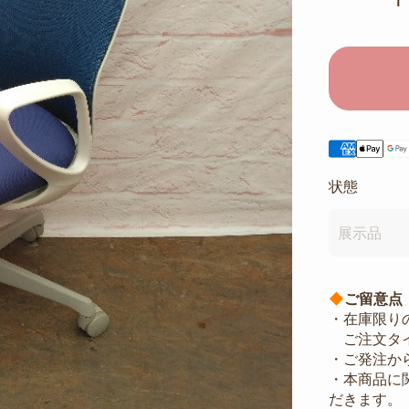
状態
展示品
◆
ご留意点
・在庫限り
ご注文タイ
・ご発注か
・本商品に
だきます。