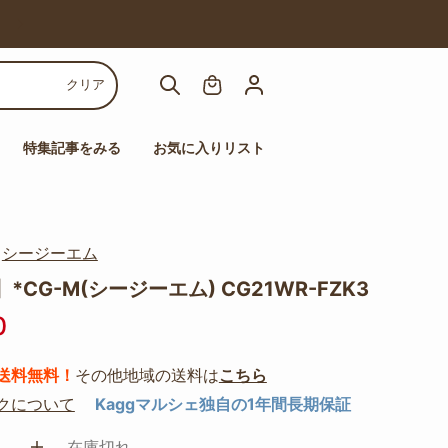
【人気チェア多数！】高機能チェアセール
クリア
特集記事をみる
お気に入りリスト
｜
シージーエム
*CG-M(シージーエム) CG21WR-FZK3
0
送料無料！
その他地域の送料は
こちら
クについて
Kaggマルシェ独自の1年間長期保証
在庫切れ