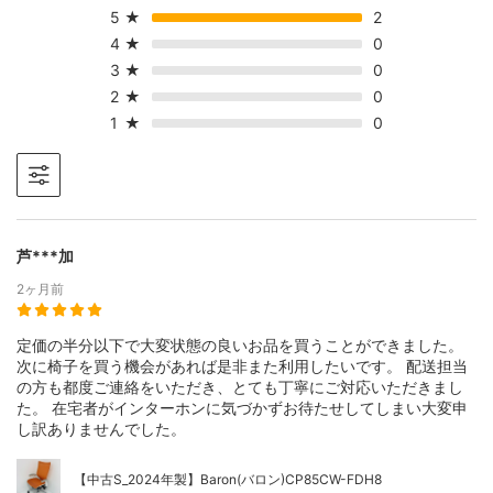
5
★
2
4
★
0
3
★
0
2
★
0
1
★
0
芦***加
2ヶ月前
定価の半分以下で大変状態の良いお品を買うことができました。
次に椅子を買う機会があれば是非また利用したいです。 配送担当
の方も都度ご連絡をいただき、とても丁寧にご対応いただきまし
た。 在宅者がインターホンに気づかずお待たせしてしまい大変申
し訳ありませんでした。
【中古S_2024年製】Baron(バロン)CP85CW-FDH8