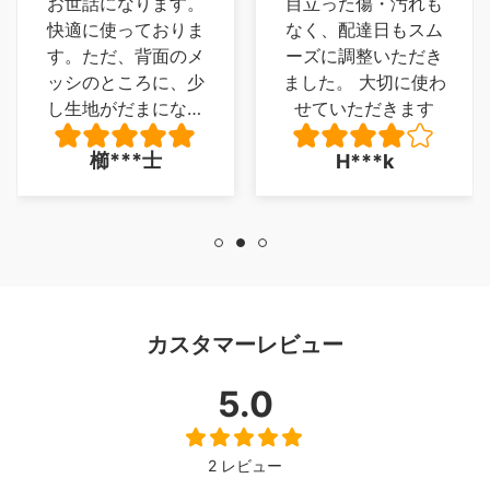
目立った傷・汚れも
実物は想像以上のモ
なく、配達日もスム
ノでした、座面が写
ーズに調整いただき
真では気が付かなか
ました。 大切に使わ
った木ではなく柔軟
せていただきます
性のある革製品とい
うのもよかった、唯
大***郎
H***k
一足がフローリング
を傷つけそうなので
同色の目立たないカ
バーを買いました
が、印象を損ねるよ
うなことではありま
せん、安くいい品を
カスタマーレビュー
配送無料！最高でし
た。写真が下手で申
5.0
し訳ありません。
2 レビュー