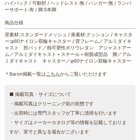
ハイバック / 可動肘 / ヘッドレスト:無 / ハンガー:無 / ランバ
ーサポート:有 / 脚:5本脚
商品仕様
背素材:スタンダードメッシュ / 座素材:クッション / キャスタ
ー:φ60ナイロン双輪キャスター / 背フレーム／アルミダイキ
ャスト 肘パッド／熱可塑性ポリウレタン アジャストアー
ム／アルミダイキャスト＋スチール＋樹脂成型品 脚／アル
ミダイキャスト キャスター／φ60ナイロン双輪キャスター
＊Baron掲載一覧は
こちら
からご覧いただけます
■ 掲載写真・サイズについて
・掲載写真はクリーニング前の状態です
・出荷時には専門スタッフが丁寧に清掃を行います
・サイズはメーカーカタログ等の情報を記載しておりま
すが、実寸と異なる場合がございます