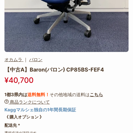
オカムラ
｜
バロン
【中古A】Baron(バロン) CP85BS-FEF4
¥40,700
1都3県内は
送料無料！
その他地域の送料は
こちら
商品ランクについて
Kaggマルシェ独自の1年間長期保証
《 購入オプション 》
配送先
*
選択必須の項目です。