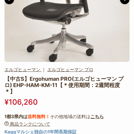
エルゴヒューマン
｜
エルゴヒューマン プロ
【中古S】Ergohuman PRO(エルゴヒューマン プ
ロ) EHP-HAM-KM-11【＊使用期間：2週間程度
＊】
¥106,260
1都3県内は
送料無料！
その他地域の送料は
こちら
商品ランクについて
Kaggマルシェ独自の1年間長期保証