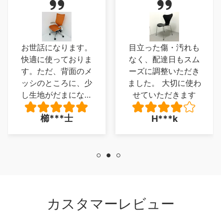
目立った傷・汚れも
実物は想像以上のモ
なく、配達日もスム
ノでした、座面が写
ーズに調整いただき
真では気が付かなか
ました。 大切に使わ
った木ではなく柔軟
せていただきます
性のある革製品とい
うのもよかった、唯
大***郎
H***k
一足がフローリング
を傷つけそうなので
同色の目立たないカ
バーを買いました
が、印象を損ねるよ
うなことではありま
せん、安くいい品を
カスタマーレビュー
配送無料！最高でし
た。写真が下手で申