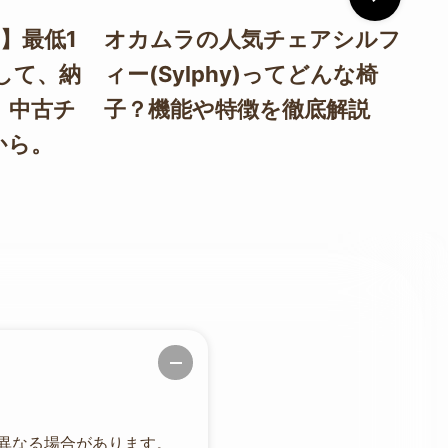
】最低1
オカムラの人気チェアシルフ
ハ
して、納
ィー(Sylphy)ってどんな椅
C
。中古チ
子？機能や特徴を徹底解説
選
から。
秘
異なる場合があります。