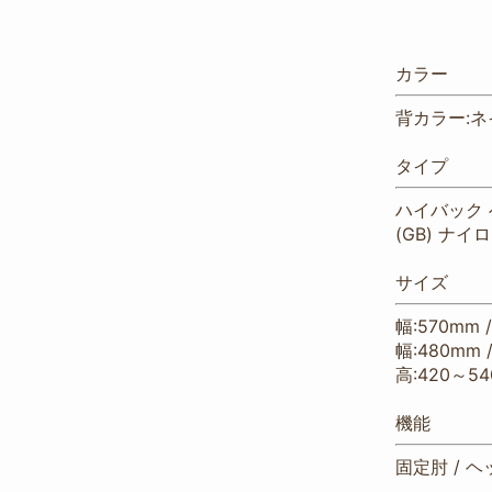
カラー
背カラー:ネ
タイプ
ハイバック 
(GB) ナ
サイズ
幅:570mm 
幅:480mm 
高:420～54
機能
固定肘 / ヘ