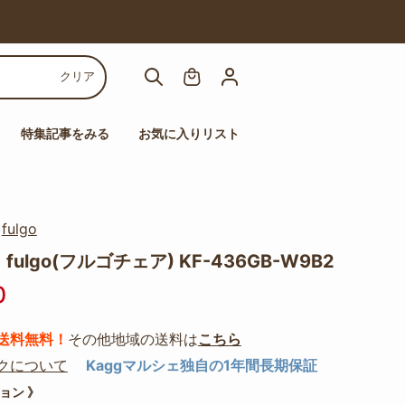
【人気チェア多数！】高機能チェアセール
クリア
特集記事をみる
お気に入りリスト
｜
fulgo
ulgo(フルゴチェア) KF-436GB-W9B2
0
送料無料！
その他地域の送料は
こちら
クについて
Kaggマルシェ独自の1年間長期保証
ョン 》