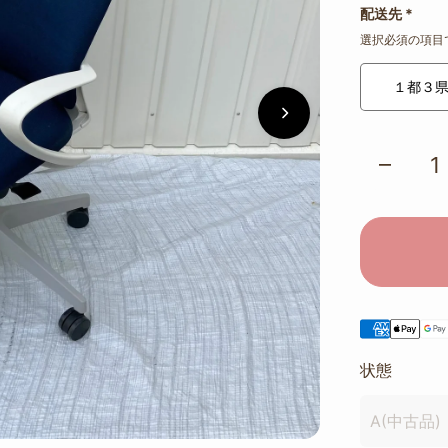
配送先
*
選択必須の項目
１都３
状態
A(中古品