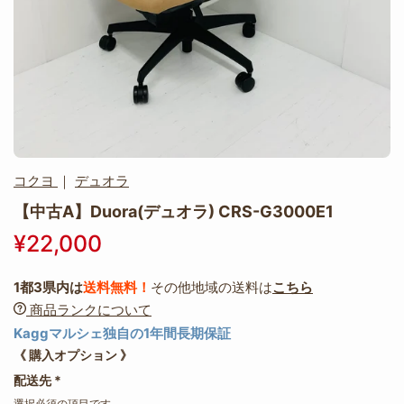
コクヨ
｜
デュオラ
【中古A】Duora(デュオラ) CRS-G3000E1
¥22,000
1都3県内は
送料無料！
その他地域の送料は
こちら
商品ランクについて
Kaggマルシェ独自の1年間長期保証
《 購入オプション 》
配送先
*
選択必須の項目です。