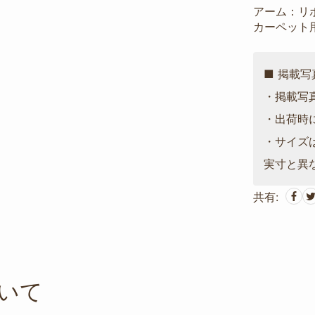
アーム：リ
カーペット
■ 掲載
・掲載写
・出荷時
・サイズ
実寸と異
共有:
いて