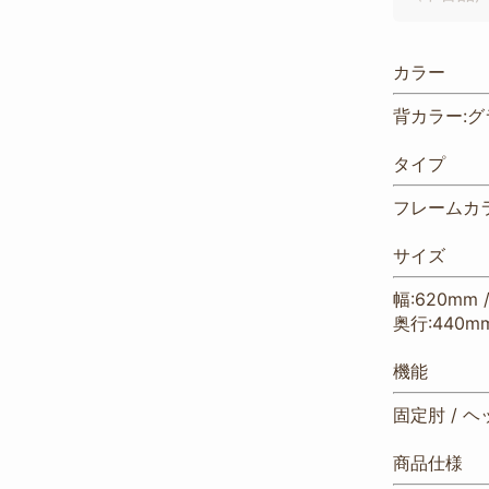
カラー
背カラー:グ
タイプ
フレームカ
サイズ
幅:620mm 
奥行:440mm
機能
固定肘 / ヘ
商品仕様