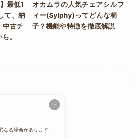
】最低1
オカムラの人気チェアシルフ
ハ
して、納
ィー(Sylphy)ってどんな椅
C
。中古チ
子？機能や特徴を徹底解説
選
から。
秘
異なる場合があります。