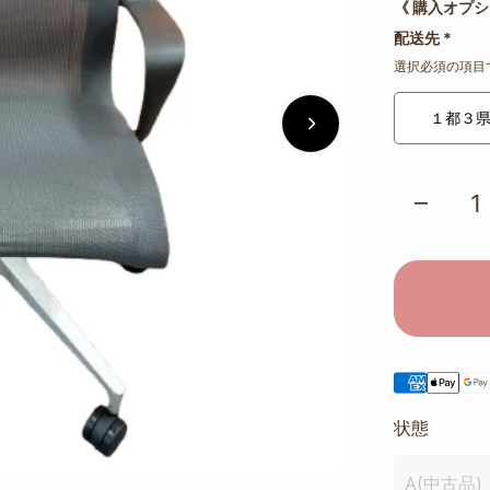
《 購入オプシ
配送先
*
選択必須の項目
１都３
状態
A(中古品