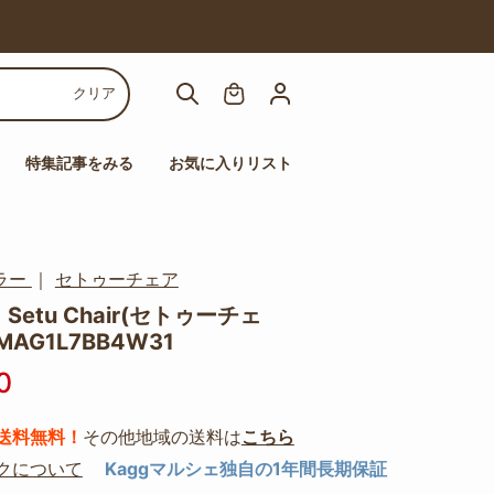
【人気チェア多数！】高機能チェアセール
クリア
特集記事をみる
お気に入りリスト
ラー
｜
セトゥーチェア
Setu Chair(セトゥーチェ
MAG1L7BB4W31
0
送料無料！
その他地域の送料は
こちら
クについて
Kaggマルシェ独自の1年間長期保証