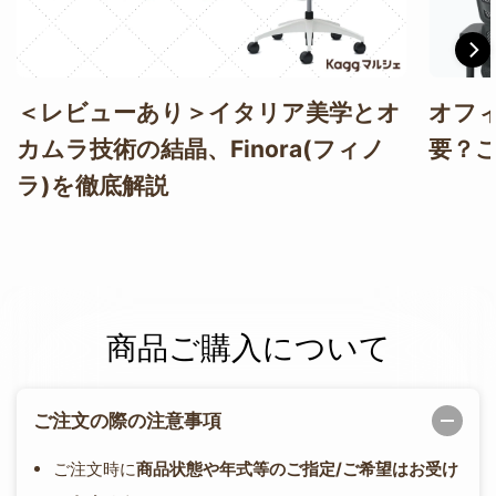
＜レビューあり＞イタリア美学とオ
オフ
カムラ技術の結晶、Finora(フィノ
要？
ラ)を徹底解説
商品ご購入について
ご注文の際の注意事項
ご注文時に
商品状態や年式等のご指定/ご希望はお受け