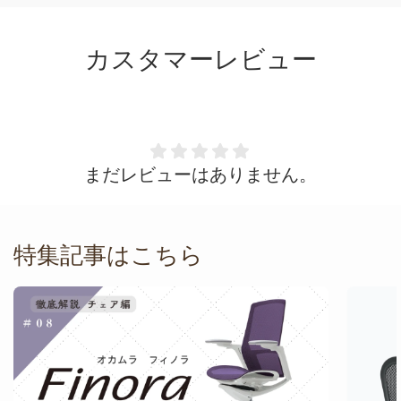
うなこと
せん、安
カスタマーレビュー
配送無料
た。写真
し訳あ
まだレビューはありません。
特集記事はこちら