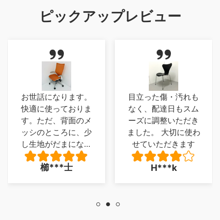
ピックアップレビュー
になります。
目立った傷・汚れも
実物は想
使っておりま
なく、配達日もスム
ノでした
だ、背面のメ
ーズに調整いただき
真では気
ところに、少
ました。 大切に使わ
った木で
がだまになっ
せていただきます
性のある
ところがあ
うのもよ
***士
大*
H***k
し残念でした
一足がフ
くに 座り心
を傷つけ
題は、ありま
同色の目
せん。
バーを
が、印象