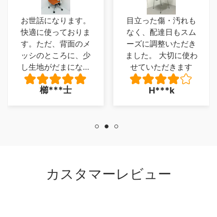
お世話になります。
目立った傷・汚れも
快適に使っておりま
なく、配達日もスム
す。ただ、背面のメ
ーズに調整いただき
ッシのところに、少
ました。 大切に使わ
し生地がだまになっ
せていただきます
ているところがあ
櫛***士
H***k
り、少し残念でした
が、とくに 座り心
地に問題は、ありま
せん。
カスタマーレビュー