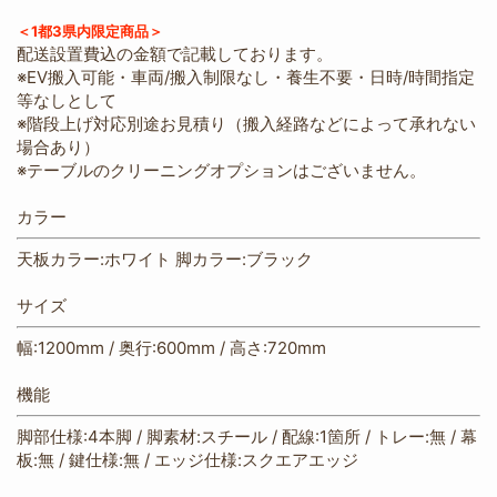
＜1都3県内限定商品＞
配送設置費込の金額で記載しております。
※EV搬入可能・車両/搬入制限なし・養生不要・日時/時間指定
等なしとして
※階段上げ対応別途お見積り（搬入経路などによって承れない
場合あり）
※テーブルのクリーニングオプションはございません。
カラー
天板カラー:ホワイト 脚カラー:ブラック
サイズ
幅:1200mm / 奥行:600mm / 高さ:720mm
機能
脚部仕様:4本脚 / 脚素材:スチール / 配線:1箇所 / トレー:無 / 幕
板:無 / 鍵仕様:無 / エッジ仕様:スクエアエッジ