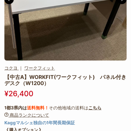
コクヨ
｜
ワークフィット
【中古A】WORKFIT(ワークフィット) パネル付き
デスク（W1200）
¥26,400
1都3県内は
送料無料！
その他地域の送料は
こちら
商品ランクについて
Kaggマルシェ独自の1年間長期保証
《 購入オプション 》