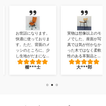
お世話になります。
実物は想像以上のモ
快適に使っておりま
ノでした、座面が写
す。ただ、背面のメ
真では気が付かなか
ッシのところに、少
った木ではなく柔軟
し生地がだまになっ
性のある革製品とい
ているところがあ
うのもよかった、唯
櫛***士
大***郎
り、少し残念でした
一足がフローリング
が、とくに 座り心
を傷つけそうなので
地に問題は、ありま
同色の目立たないカ
せん。
バーを買いました
が、印象を損ねるよ
うなことではありま
せん、安くいい品を