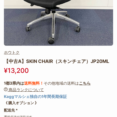
ホウトク
【中古A】SKIN CHAIR（スキンチェア）JP20ML
¥13,200
1都3県内は
送料無料！
その他地域の送料は
こちら
商品ランクについて
Kaggマルシェ独自の1年間長期保証
《 購入オプション 》
配送先
*
選択必須の項目です。