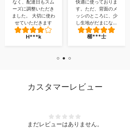
なく、配達日もスム
快適に使っておりま
ーズに調整いただき
す。ただ、背面のメ
ました。 大切に使わ
ッシのところに、少
せていただきます
し生地がだまになっ
ているところがあ
櫛***士
H***k
り、少し残念でした
が、とくに 座り心
地に問題は、ありま
せん。
カスタマーレビュー
まだレビューはありません。