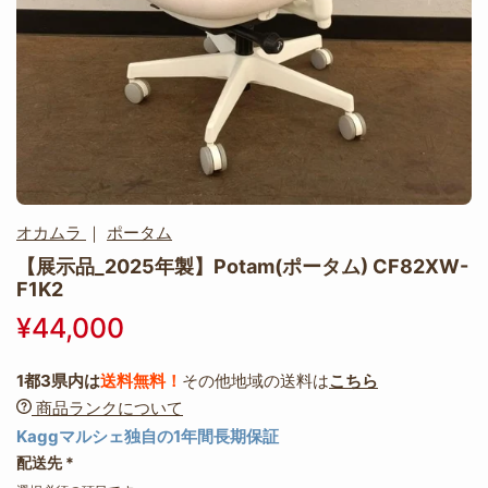
オカムラ
｜
ポータム
【展示品_2025年製】Potam(ポータム) CF82XW-
F1K2
¥44,000
1都3県内は
送料無料！
その他地域の送料は
こちら
商品ランクについて
Kaggマルシェ独自の1年間長期保証
配送先
*