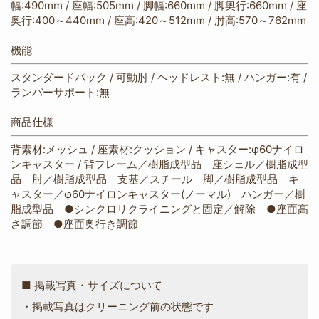
幅:490mm / 座幅:505mm / 脚幅:660mm / 脚奥行:660mm / 座
奥行:400～440mm / 座高:420～512mm / 肘高:570～762mm
機能
スタンダードバック / 可動肘 / ヘッドレスト:無 / ハンガー:有 /
ランバーサポート:無
商品仕様
背素材:メッシュ / 座素材:クッション / キャスター:φ60ナイロ
ンキャスター / 背フレーム／樹脂成型品 座シェル／樹脂成型
品 肘／樹脂成型品 支基／スチール 脚／樹脂成型品 キ
ャスター／φ60ナイロンキャスター(ノーマル) ハンガー／樹
脂成型品 ●シンクロリクライニングと固定／解除 ●座面高
さ調節 ●座面奥行き調節
■ 掲載写真・サイズについて
・掲載写真はクリーニング前の状態です