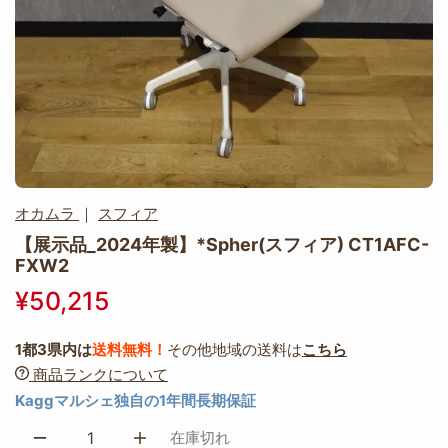
オカムラ
｜
スフィア
【展示品_2024年製】*Spher(スフィア) CT1AFC-
FXW2
¥50,215
1都3県内は
送料無料！
その他地域の送料は
こちら
商品ランクについて
Kaggマルシェ独自の1年間長期保証
在庫切れ