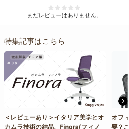
まだレビューはありません。
特集記事はこちら
＜レビューあり＞イタリア美学とオ
オフ
カムラ技術の結晶、Finora(フィノ
要？