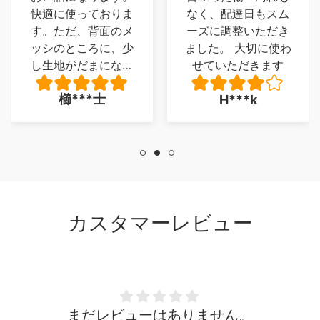
快適に使っておりま
なく、配達日もスム
す。ただ、背面のメ
ーズに調整いただき
ッシのところに、少
ました。 大切に使わ
し生地がだまになっ
せていただきます
ているところがあ
櫛***士
H***k
り、少し残念でした
が、とくに 座り心
地に問題は、ありま
せん。
カスタマーレビュー
まだレビューはありません。