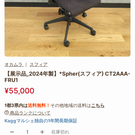
オカムラ
｜
スフィア
【展示品_2024年製】*Spher(スフィア) CT2AAA-
FRU1
¥55,000
1都3県内は
送料無料！
その他地域の送料は
こちら
商品ランクについて
Kaggマルシェ独自の1年間長期保証
在庫切れ