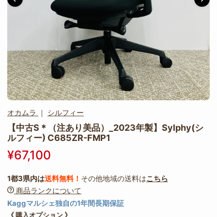
オカムラ
｜
シルフィー
【中古S＊（注あり美品）_2023年製】Sylphy(シ
ルフィー) C685ZR-FMP1
¥67,100
1都3県内は
送料無料！
その他地域の送料は
こちら
商品ランクについて
Kaggマルシェ独自の1年間長期保証
《 購入オプション 》