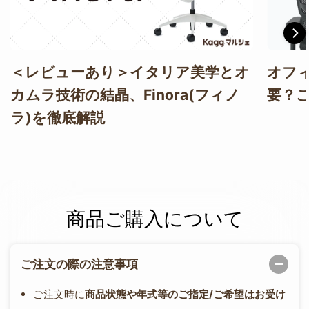
＜レビューあり＞イタリア美学とオ
オフ
カムラ技術の結晶、Finora(フィノ
要？
ラ)を徹底解説
商品ご購入について
ご注文の際の注意事項
ご注文時に
商品状態や年式等のご指定/ご希望はお受け