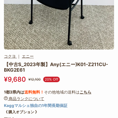
コクヨ
｜
エニー
【中古S_2023年製】Any(エニー)K01-Z211CU-
BKG2E61
¥9,680
20% Off
¥12,100
1都3県内は
送料無料！
その他地域の送料は
こちら
商品ランクについて
Kaggマルシェ独自の1年間長期保証
《 購入オプション 》