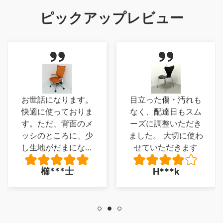
ピックアップレビュー
お世話になります。
目立った傷・汚れも
快適に使っておりま
なく、配達日もスム
す。ただ、背面のメ
ーズに調整いただき
ッシのところに、少
ました。 大切に使わ
し生地がだまになっ
せていただきます
ているところがあ
櫛***士
H***k
り、少し残念でした
が、とくに 座り心
地に問題は、ありま
せん。