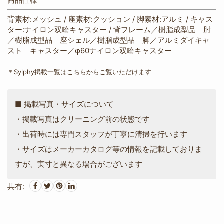
商品仕様
背素材:メッシュ / 座素材:クッション / 脚素材:アルミ / キャス
ター:ナイロン双輪キャスター / 背フレーム／樹脂成型品 肘
／樹脂成型品 座シェル／樹脂成型品 脚／アルミダイキャ
スト キャスター／φ60ナイロン双輪キャスター
＊Sylphy掲載一覧は
こちら
からご覧いただけます
■ 掲載写真・サイズについて
・掲載写真はクリーニング前の状態です
・出荷時には専門スタッフが丁寧に清掃を行います
・サイズはメーカーカタログ等の情報を記載しておりま
すが、実寸と異なる場合がございます
共有: