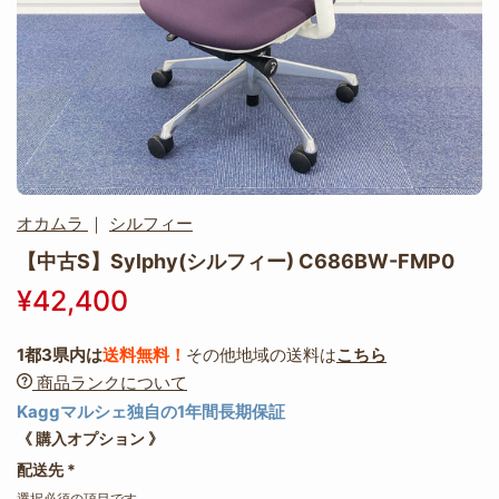
オカムラ
｜
シルフィー
【中古S】Sylphy(シルフィー) C686BW-FMP0
¥42,400
1都3県内は
送料無料！
その他地域の送料は
こちら
商品ランクについて
Kaggマルシェ独自の1年間長期保証
《 購入オプション 》
配送先
*
選択必須の項目です。