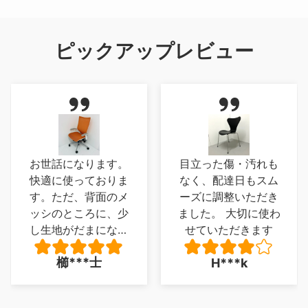
ピックアップレビュー
お世話になります。
目立った傷・汚れも
快適に使っておりま
なく、配達日もスム
す。ただ、背面のメ
ーズに調整いただき
ッシのところに、少
ました。 大切に使わ
し生地がだまになっ
せていただきます
ているところがあ
櫛***士
H***k
り、少し残念でした
が、とくに 座り心
地に問題は、ありま