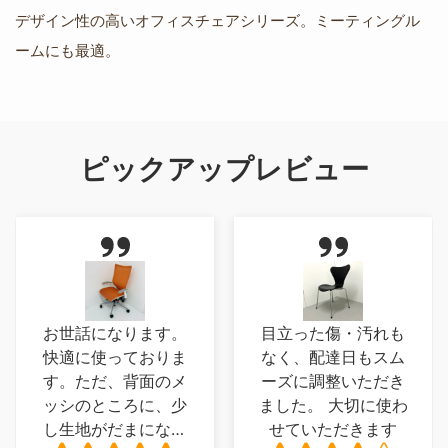
デザイン性の高いオフィスチェアシリーズ。ミーティングル
ームにも最適。
ピックアップレビュー
話になります。
目立った傷・汚れも
実物
に使っておりま
なく、配達日もスム
ノで
ただ、背面のメ
ーズに調整いただき
真で
のところに、少
ました。 大切に使わ
った
地がだまになっ
せていただきます
性の