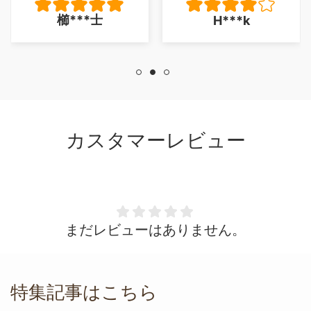
いるところがあ
うの
櫛***士
H***k
少し残念でした
一足
とくに 座り心
を傷
問題は、ありま
同色
せん。
バー
が、
うな
せん
カスタマーレビュー
配送
た。
し訳
まだレビューはありません。
特集記事はこちら