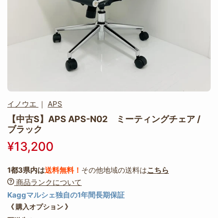
イノウエ
｜
APS
【中古S】APS APS-N02 ミーティングチェア /
ブラック
¥13,200
1都3県内は
送料無料！
その他地域の送料は
こちら
商品ランクについて
Kaggマルシェ独自の1年間長期保証
《 購入オプション 》