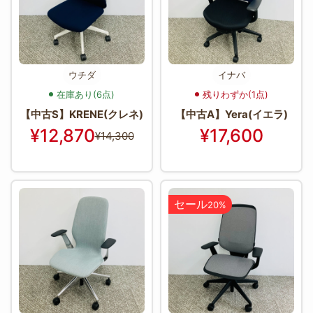
ウチダ
イナバ
在庫あり(6点)
残りわずか(1点)
【中古S】KRENE(クレネ)
【中古A】Yera(イエラ)
¥12,870
¥17,600
¥14,300
セール
20%