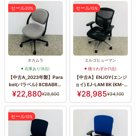
セール
セール
20%
15%
オカムラ
エルゴヒューマン
在庫あり(8点)
残りわずか(1点)
【中古A_2023年製】Para
【中古A】ENJOY(エンジ
bel(パラベル) 8CBABR-F
ョイ) EJ-LAM BK (KM-1
KY3
1)
¥22,880
¥28,985
¥28,600
¥34,100
セール
10%