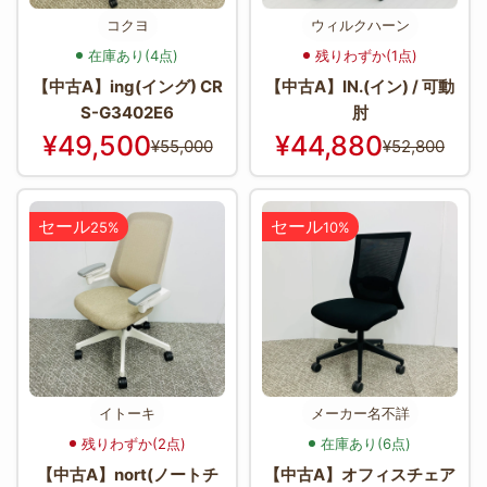
コクヨ
ウィルクハーン
在庫あり(4点)
残りわずか(1点)
【中古A】ing(イング) CR
【中古A】IN.(イン) / 可動
S-G3402E6
肘
¥49,500
¥44,880
¥55,000
¥52,800
セール
セール
25%
10%
イトーキ
メーカー名不詳
残りわずか(2点)
在庫あり(6点)
【中古A】nort(ノートチ
【中古A】オフィスチェア