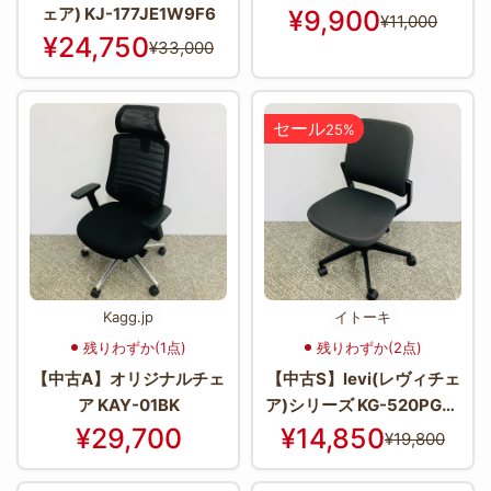
ェア) KJ-177JE1W9F6
¥9,900
¥11,000
¥24,750
¥33,000
セール
25%
Kagg.jp
イトーキ
残りわずか(1点)
残りわずか(2点)
【中古A】オリジナルチェ
【中古S】levi(レヴィチェ
ア KAY-01BK
ア)シリーズ KG-520PG-T
1W2
¥29,700
¥14,850
¥19,800