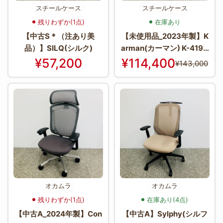
スチールケース
スチールケース
残りわずか(1点)
在庫あり
【中古S＊（注あり美
【未使用品_2023年製】K
品）】SILQ(シルク)
arman(カーマン) K-419A
000
¥57,200
¥114,400
¥143,000
オカムラ
オカムラ
残りわずか(1点)
在庫あり(4点)
【中古A_2024年製】Con
【中古A】Sylphy(シルフ