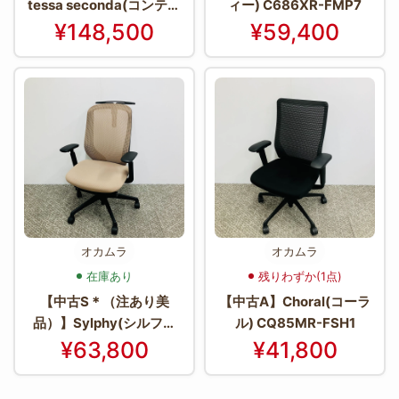
tessa seconda(コンテッ
ィー) C686XR-FMP7
サセコンダ) CC87BR-FP
¥148,500
¥59,400
D2
オカムラ
オカムラ
在庫あり
残りわずか(1点)
【中古S＊（注あり美
【中古A】Choral(コーラ
品）】Sylphy(シルフィ
ル) CQ85MR-FSH1
ー) C686XR-FMP7
¥63,800
¥41,800