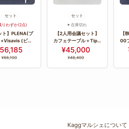
セット
セット
残りわずか(2点)
在庫切れ
ト】PLENA(プ
【2人用会議セット】
【執
+Visavis (ビザ
カフェテーブル＋Tip T
00
 ミーティングテー
on(ティプ トン)2脚
56,185
¥45,000
+ミーティングチ
¥66,100
¥48,400
ェア2脚
Kaggマルシェについて