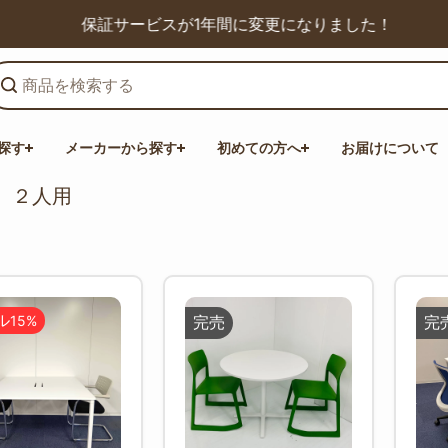
保証サービスが1年間に変更になりました！
探す
メーカーから探す
初めての方へ
お届けについて
】２人用
ル
15%
完売
完