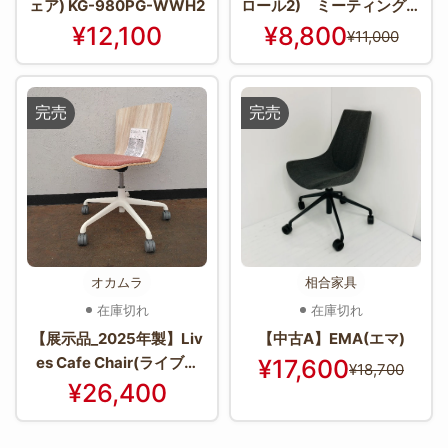
ェア) KG-980PG-WWH2
ロール2) ミーティングチ
ェア / ホワイト×ブラック
¥12,100
¥8,800
¥11,000
完売
完売
オカムラ
相合家具
在庫切れ
在庫切れ
【展示品_2025年製】Liv
【中古A】EMA(エマ)
es Cafe Chair(ライブス
¥17,600
¥18,700
カフェチェア) L423FT-F
¥26,400
XW6