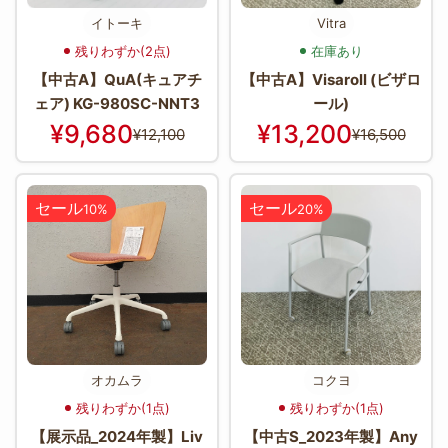
イトーキ
Vitra
残りわずか(2点)
在庫あり
【中古A】QuA(キュアチ
【中古A】Visaroll (ビザロ
ェア) KG-980SC-NNT3
ール)
¥9,680
¥13,200
¥12,100
¥16,500
セール
セール
10%
20%
オカムラ
コクヨ
残りわずか(1点)
残りわずか(1点)
【展示品_2024年製】Liv
【中古S_2023年製】Any