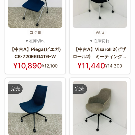
コクヨ
Vitra
在庫切れ
在庫切れ
【中古A】Piega(ピエガ)
【中古A】Visaroll 2(ビザ
CK-720E6G4T6-W
ロール2) ミーティングチ
ェア / ブラック
¥10,890
¥11,440
¥12,100
¥14,300
完売
完売