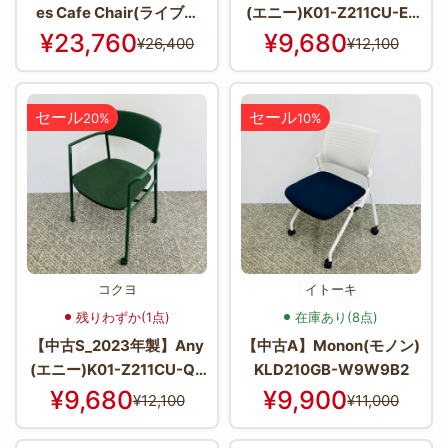
es Cafe Chair(ライブス
(エニー)K01-Z211CU-E2
カフェチェア) L423FV-F
G2E21
¥23,760
¥9,680
¥26,400
¥12,100
XW6
セール
セール
20%
10%
コクヨ
イトーキ
残りわずか(1点)
在庫あり(8点)
【中古S_2023年製】Any
【中古A】Monon(モノン)
(エニー)K01-Z211CU-Q6
KLD210GB-W9W9B2
G2Q61
¥9,680
¥9,900
¥12,100
¥11,000