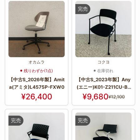
完売
オカムラ
コクヨ
残りわずか(1点)
在庫切れ
【中古S_2026年製】Amit
【中古S_2023年製】Any
a(アミタ)L4575P-FXW0
(エニー)K01-Z211CU-BK
G2E61
¥26,400
¥9,680
¥12,100
完売
完売