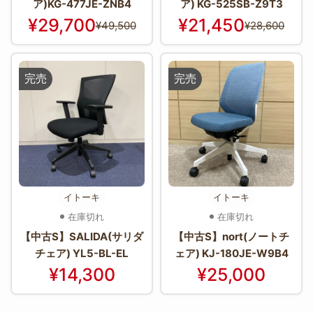
ア)KG-477JE-ZNB4
ア) KG-525SB-Z9T3
¥29,700
¥21,450
¥49,500
¥28,600
完売
完売
イトーキ
イトーキ
在庫切れ
在庫切れ
【中古S】SALIDA(サリダ
【中古S】nort(ノートチ
チェア) YL5-BL-EL
ェア) KJ-180JE-W9B4
¥14,300
¥25,000