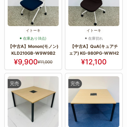
イトーキ
イトーキ
在庫あり(8点)
在庫切れ
【中古A】Monon(モノン)
【中古A】QuA(キュアチ
KLD210GB-W9W9B2
ェア) KG-980PG-WWH2
¥9,900
¥12,100
¥11,000
完売
完売