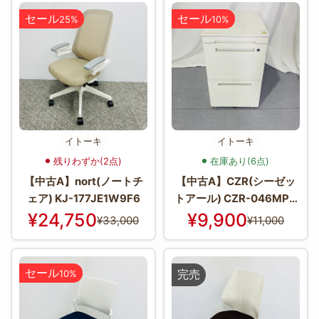
セール
セール
25%
10%
イトーキ
イトーキ
残りわずか(2点)
在庫あり(6点)
【中古A】nort(ノートチ
【中古A】CZR(シーゼッ
ェア) KJ-177JE1W9F6
トアール) CZR-046MPC
SB-W9
¥24,750
¥9,900
¥33,000
¥11,000
セール
完売
10%