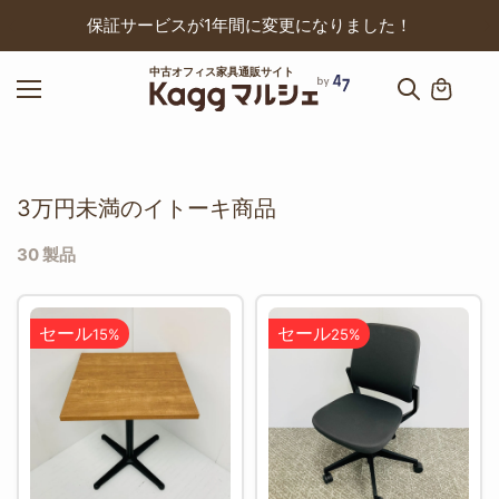
ップ
保証サービスが1年間に変更になりました！
中古オフィス家具通販サイト
3万円未満のイトーキ商品
30 製品
セール
セール
15%
25%