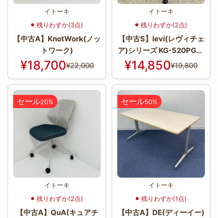
イトーキ
イトーキ
残りわずか(3点)
残りわずか(2点)
【中古A】KnotWork(ノッ
【中古S】levi(レヴィチェ
トワーク)
ア)シリーズ KG-520PG-T
1W2
¥18,700
¥14,850
¥22,000
¥19,800
セール
セール
20%
50%
イトーキ
イトーキ
残りわずか(2点)
残りわずか(1点)
【中古A】QuA(キュアチ
【中古A】DE(ディーイー)