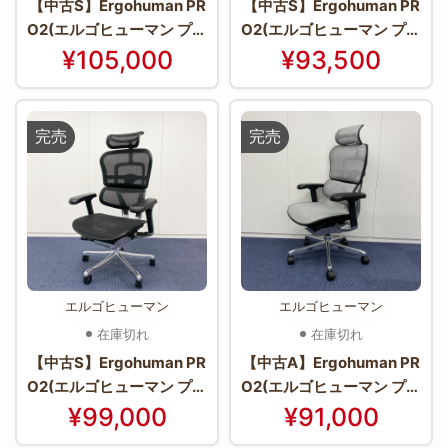
【中古S】Ergohuman PR
【中古S】Ergohuman PR
O2(エルゴヒューマン プロ
O2(エルゴヒューマン プロ
2) EHP2-HAM-BK(BKfra
2) EHP2-HAM-BK(BKfra
¥105,000
¥93,500
me)【＊使用期間：2週間
me)【＊使用期間：2ヶ月
程度＊】
程度＊】
完売
完売
エルゴヒューマン
エルゴヒューマン
在庫切れ
在庫切れ
【中古S】Ergohuman PR
【中古A】Ergohuman PR
O2(エルゴヒューマン プロ
O2(エルゴヒューマン プロ
2) EHP2-HAM-BK(BKfra
2)シリーズ EHP2-HAM-
¥99,000
¥91,000
me)【＊使用期間：1ヶ月
WH(BKframe)