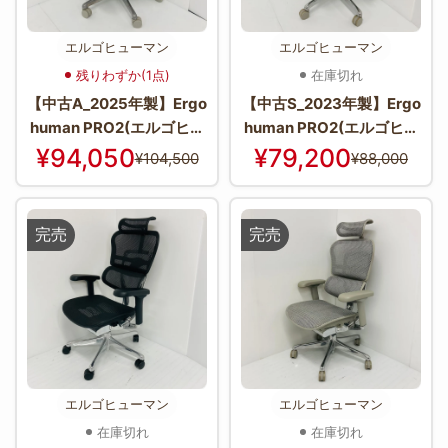
エルゴヒューマン
エルゴヒューマン
残りわずか(1点)
在庫切れ
【中古A_2025年製】Ergo
【中古S_2023年製】Ergo
human PRO2(エルゴヒュ
human PRO2(エルゴヒュ
ーマン プロ2) EHP2-HAM
ーマン プロ2) EHP2-HAM
¥94,050
¥79,200
¥104,500
¥88,000
-DR-GY-WH
-GN(GYframe)
完売
完売
エルゴヒューマン
エルゴヒューマン
在庫切れ
在庫切れ