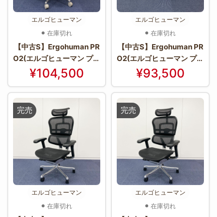
エルゴヒューマン
エルゴヒューマン
在庫切れ
在庫切れ
【中古S】Ergohuman PR
【中古S】Ergohuman PR
O2(エルゴヒューマン プロ
O2(エルゴヒューマン プロ
2) EHP2-HAM-WH(GYfr
2) EHP2-HAM-BK(BKfra
¥104,500
¥93,500
ame)【＊使用期間：2週
me)【＊使用期間：3ヶ月
間程度＊】
程度＊】.
完売
完売
エルゴヒューマン
エルゴヒューマン
在庫切れ
在庫切れ