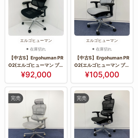
エルゴヒューマン
エルゴヒューマン
在庫切れ
在庫切れ
【中古S】Ergohuman PR
【中古S】Ergohuman PR
O2(エルゴヒューマン プロ
O2(エルゴヒューマン プロ
2) EHP2-HAM-BK(BKfra
2)シリーズ EHP2-HAM-
¥92,000
¥105,000
me)
WH(BKframe)【＊使用期
間：2週間程度＊】
完売
完売