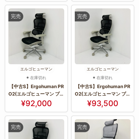
期間：1ヶ月程度＊】
完売
完売
エルゴヒューマン
エルゴヒューマン
在庫切れ
在庫切れ
【中古S】Ergohuman PR
【中古S】Ergohuman PR
O2(エルゴヒューマン プロ
O2(エルゴヒューマン プロ
2) EHP2-HAM-BK(GYfra
2) EHP2-HAM-BK(GYfra
¥92,000
¥93,500
me)
me)【＊使用期間：2ヶ月
程度＊】
完売
完売